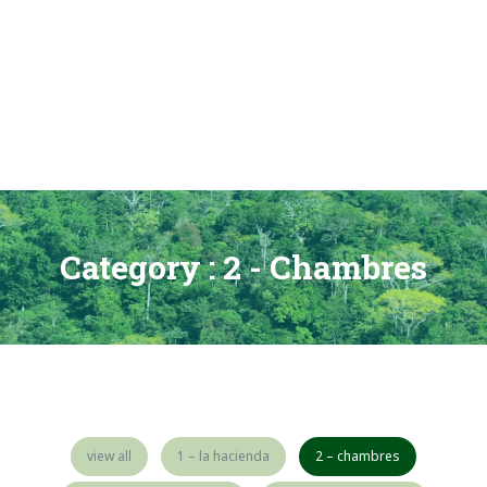
Skip
to
content
Category :
2 - Chambres
Hacienda
Las
Vainillas
view all
1 – la hacienda
2 – chambres