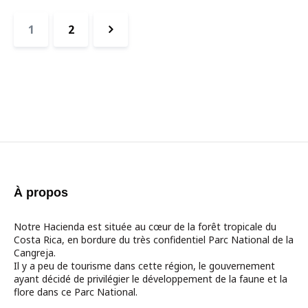
Pagination
Page
Page
1
2
des
Suivant
publications
À propos
Notre Hacienda est située au cœur de la forêt tropicale du
Costa Rica, en bordure du très confidentiel Parc National de la
Cangreja.
Il y a peu de tourisme dans cette région, le gouvernement
ayant décidé de privilégier le développement de la faune et la
flore dans ce Parc National.